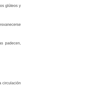
os glúteos y
desvanecerse
as padecen,
 circulación