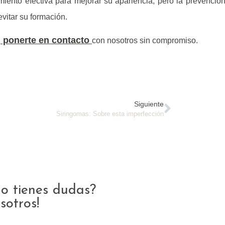
iento efectiva para mejorar su apariencia, pero la prevención
evitar su formación.
ponerte en contacto
n
con nosotros sin compromiso.
Siguiente
Siringomas: Sobre esta imperfección
o tienes dudas?
sotros!