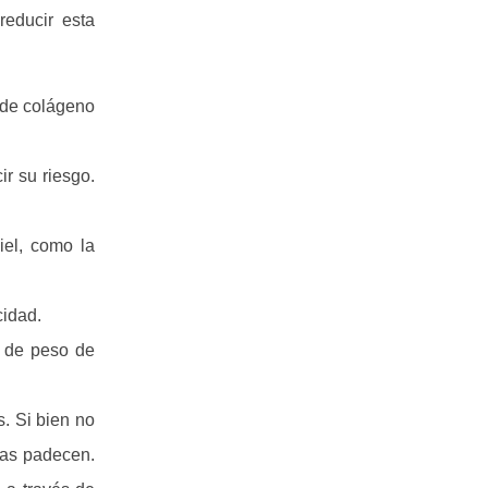
reducir esta
s de colágeno
ir su riesgo.
iel, como la
cidad.
o de peso de
. Si bien no
las padecen.