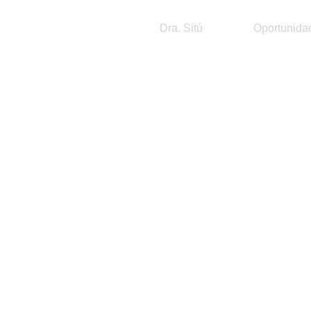
Dra. Sitú
Oportunida
Estrías: Eliminar es
de la piel
MEDICINA ESTETICA AVANZADA DRA.