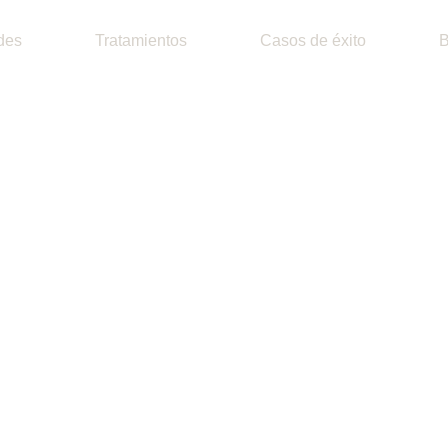
des
Tratamientos
Casos de éxito
B
tas señales
 LAURA SITU