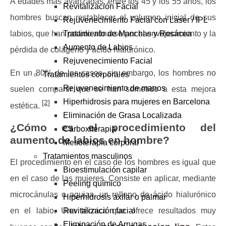
A edades más avanzadas, entre los 45 y los 55 años, los
Revitalización Facial
hombres buscan restablecer el volumen inicial de sus
Rejuvenecimiento Facial con Láser / IPL
labios, que han podido afinarse por el envejecimiento y la
Tratamiento de Manchas y Rosácea
Aumento de Labios
pérdida de colágeno y ácido hialurónico.
Rejuvenecimiento Facial
En un 80% de los casos, sin embargo, los hombres no
Tratamientos corporales
Rejuvenecimiento de manos
suelen compartir que se han sometido a esta mejora
Hiperhidrosis para mujeres en Barcelona
[2]
estética.
Eliminación de Grasa Localizada
¿Cómo es el procedimiento del
Carboxiterapia
aumento de labios en hombre?
Mesoterapia corporal
Tratamientos masculinos
El procedimiento en el caso de los hombres es igual que
Bioestimulación capilar
en el caso de las mujeres. Consiste en aplicar, mediante
Peeling químico
microcánulas o agujas, un relleno de ácido hialurónico
Hiperhidrosis axilar o palmar
Revitalización facial
en el labio. Una técnica que ofrece resultados muy
Eliminación de Arrugas