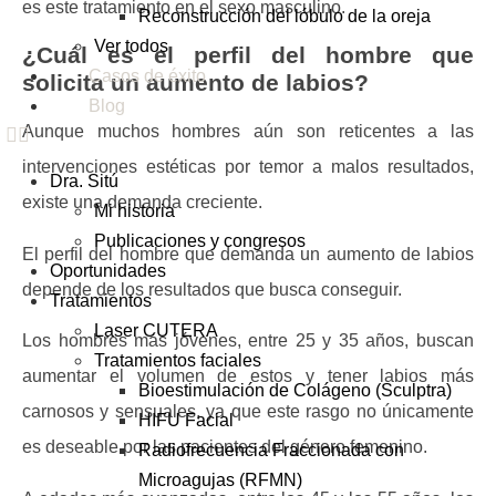
es este tratamiento en el sexo masculino.
Reconstrucción del lóbulo de la oreja
Ver todos
¿Cuál es el perfil del hombre que
Casos de éxito
solicita un aumento de labios?
Blog
Aunque muchos hombres aún son reticentes a las
intervenciones estéticas por temor a malos resultados,
Dra. Sitú
existe una demanda creciente.
Mi historia
Publicaciones y congresos
El perfil del hombre que demanda un aumento de labios
Oportunidades
depende de los resultados que busca conseguir.
Tratamientos
Laser CUTERA
Los hombres más jóvenes, entre 25 y 35 años, buscan
Tratamientos faciales
aumentar el volumen de estos y tener labios más
Bioestimulación de Colágeno (Sculptra)
carnosos y sensuales, ya que este rasgo no únicamente
HIFU Facial
es deseable por las pacientes del género femenino.
Radiofrecuencia Fraccionada con
Microagujas (RFMN)