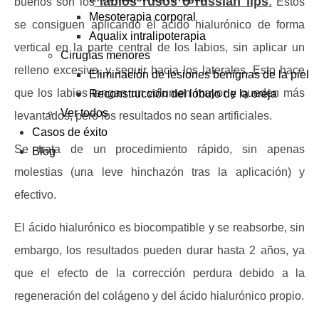
labios rusos o russian lips
.
buenos son los
Estos
Mesoterapia corporal
se consiguen aplicando el ácido hialurónico de forma
Aqualix intralipoterapia
vertical en la parte central de los labios, sin aplicar un
Cirugías menores
relleno excesivo, y seguir hacia los laterales. Esto hace
Eliminación de lesiones benignas de la piel
que los labios tengan un volumen mayor y queden más
Reconstrucción del lóbulo de la oreja
Ver todos
levantados, pero los resultados no sean artificiales.
Casos de éxito
Se trata de un procedimiento rápido, sin apenas
Blog
molestias (una leve hinchazón tras la aplicación) y
efectivo.
El ácido hialurónico es biocompatible y se reabsorbe, sin
embargo, los resultados pueden durar hasta 2 años, ya
que el efecto de la corrección perdura debido a la
regeneración del colágeno y del ácido hialurónico propio.