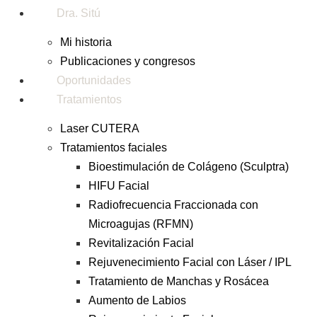
Dra. Sitú
Mi historia
Publicaciones y congresos
Oportunidades
Tratamientos
Aumento de labios
Laser CUTERA
Tratamientos faciales
en hombre: También
Bioestimulación de Colágeno (Sculptra)
para él
HIFU Facial
Radiofrecuencia Fraccionada con
Microagujas (RFMN)
MEDICINA ESTETICA AVANZADA DRA. LAURA SITU
Revitalización Facial
Rejuvenecimiento Facial con Láser / IPL
Tratamiento de Manchas y Rosácea
Aumento de Labios