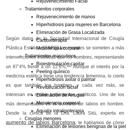
Rejuvenecimiento Facial
Tratamientos corporales
Rejuvenecimiento de manos
Hiperhidrosis para mujeres en Barcelona
Eliminación de Grasa Localizada
Según datos de la Sociedad Internacional de Cirugía
Carboxiterapia
Plástica Estética (ISAPS) las mujeres se someten a más
Mesoterapia corporal
Tratamientos masculinos
intervenciones estéticas que los hombres, representando
Bioestimulación capilar
[1]
un 87’4% frente a un 12’6%.
Aunque el interés por la
Peeling químico
medicina estética tiene una tendencia femenina, lo cierto
Hiperhidrosis axilar o palmar
es que también los hombres, y cada vez más, se
Revitalización facial
interesan en recibir tratamientos estéticos. Uno de los
Eliminación de Arrugas
Mesoterapia corporal
más demandados es el
aumento de labios en hombre
.
Aqualix intralipoterapia
Desde la clínica de la
Dra. Laura Sitú, experta en
Cirugías menores
aumento de labios Barcelona
, te hablamos de cómo
Eliminación de lesiones benignas de la piel