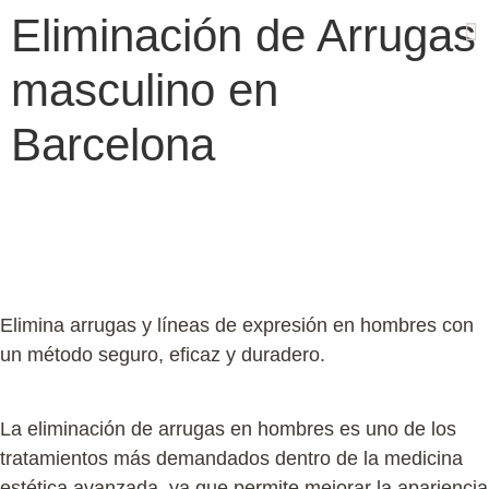
Eliminación de Arrugas
masculino en
Cas
Barcelona
Eliminación de Arrugas
masculino en Barcelona
Elimina arrugas y líneas de expresión en hombres con
un método seguro, eficaz y duradero.
La
eliminación de arrugas en hombres
es uno de los
tratamientos más demandados dentro de la
medicina
estética avanzada
, ya que permite mejorar la apariencia