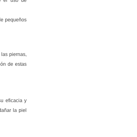
o el uso de
 de pequeños
las piernas,
ión de estas
u eficacia y
añar la piel