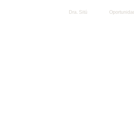
Dra. Sitú
Oportunida
Varices pequeñas: t
no quirúrgi
MEDICINA ESTETICA AVANZADA DRA.