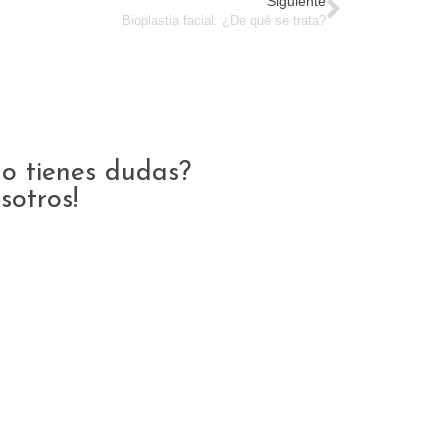
Siguiente
Bioplastia facial: ¿De qué se trata?
o tienes dudas?
sotros!