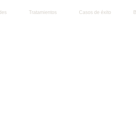
des
Tratamientos
Casos de éxito
B
ratamientos
cos
 LAURA SITU