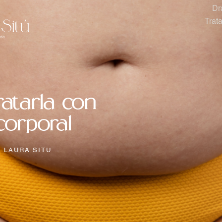
Dr
Trat
ratarla con
corporal
 LAURA SITU