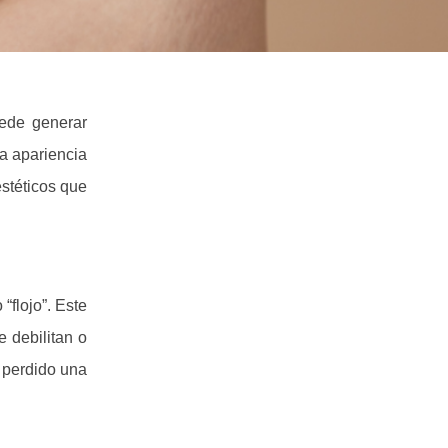
ede generar
a apariencia
estéticos que
“flojo”. Este
e debilitan o
 perdido una