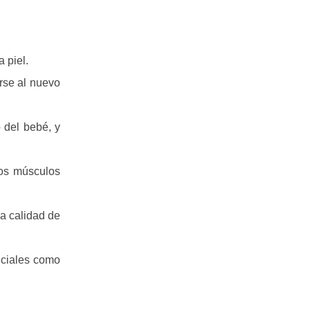
 piel.
rse al nuevo
 del bebé, y
los músculos
a calidad de
nciales como