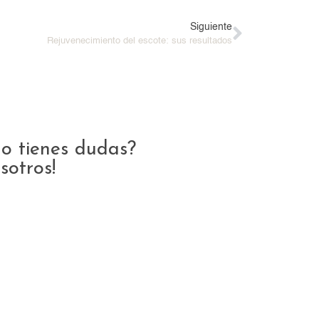
Siguiente
Rejuvenecimiento del escote: sus resultados
o tienes dudas?
sotros!