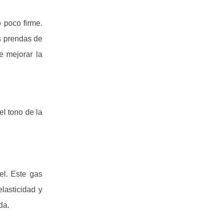
 poco firme.
s prendas de
e mejorar la
l tono de la
el. Este gas
lasticidad y
da.