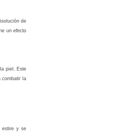
disolución de
ene un efecto
a piel. Este
 combatir la
 estire y se