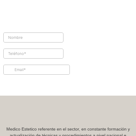
¿Necesitas asesoramiento o tienes
dudas?
¡Contacta con nosotros!
Medico Estetico referente en el sector, en constante formación y
actualización de técnicas y procedimientos a nivel nacional e